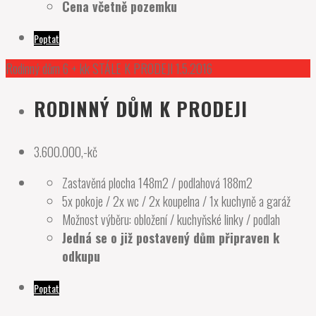
Cena včetně pozemku
Poptat
Rodinný dům 6 + kk STÁLE K PRODEJI 1.5.2016
RODINNÝ DŮM K PRODEJI
3.600.000,-
kč
Zastavěná plocha 148m2 / podlahová 188m2
5x pokoje / 2x wc / 2x koupelna / 1x kuchyně a garáž
Možnost výběru: obložení / kuchyňské linky / podlah
Jedná se o již postavený dům připraven k
odkupu
Poptat