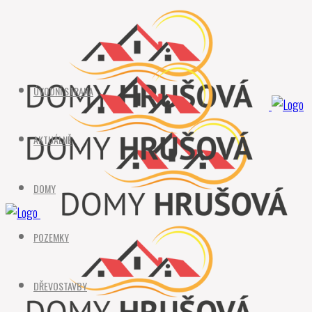
ÚVODNÍ STRANA
AKTUÁLNĚ
DOMY
POZEMKY
DŘEVOSTAVBY