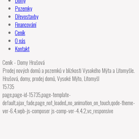
Domy
Pozemky
Dřevostavby
Financování
Ceník
O nás
Kontakt
Ceník - Domy Hrušová
Prodej nových domů a pozemků v blízkosti Vysokého Mýta a Litomyšle.
Hrušová, domy, prodej domů, Vysoké Mýto, Litomyšl
15735
page,page-id-15735,page-template-
default,ajax_fade,page_not_loaded,,no_animation_on_touch,qode-theme-
ver-6.4,wpb-js-composer js-comp-ver-4.4.2,vc_responsive